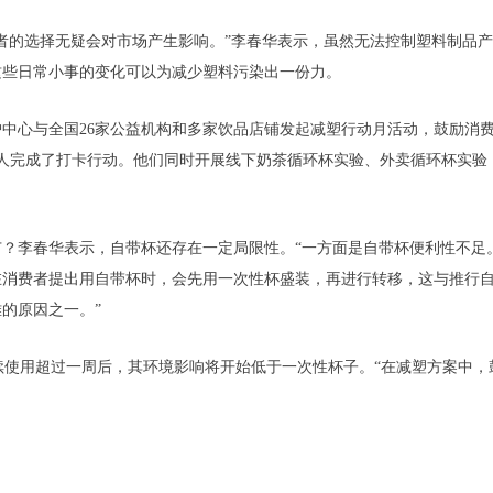
者的选择无疑会对市场产生影响。”李春华表示，虽然无法控制塑料制品
这些日常小事的变化可以为减少塑料污染出一份力。
境保护中心与全国26家公益机构和多家饮品店铺发起减塑行动月活动，鼓励
千人完成了打卡行动。他们同时开展线下奶茶循环杯实验、外卖循环杯实
？李春华表示，自带杯还存在一定局限性。“一方面是自带杯便利性不足
在消费者提出用自带杯时，会先用一次性杯盛装，再进行转移，这与推行
的原因之一。”
续使用超过一周后，其环境影响将开始低于一次性杯子。“在减塑方案中