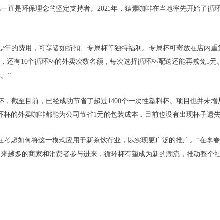
一直是环保理念的坚定支持者。2023年，猿素咖啡在当地率先开始了循
。
99元/年的费用，可享诸如折扣、专属杯等独特福利。专属杯可寄放在店内
费，还有10个循环杯的外卖次数名额，每次选择循环杯配送还能再减免5元
。”
0杯，截至目前，已经成功节省了超过1400个一次性塑料杯。项目也并未
环杯的外卖咖啡都能为公司节省1元的包装成本，目前也没有出现杯子遗失
在考虑如何将这一模式应用于新茶饮行业，以实现更广泛的推广。”在李
越来越多的商家和消费者参与进来，循环杯有望成为新的潮流，推动整个