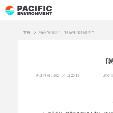
首页
ꄲ
喝完“续命水”，“续命杯”如何处理？
喝
创建时间：
2024-04-02
20:19
浏览