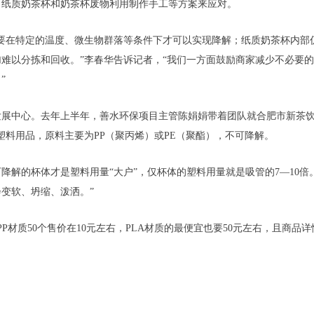
、纸质奶茶杯和奶茶杯废物利用制作手工等方案来应对。
要在特定的温度、微生物群落等条件下才可以实现降解；纸质奶茶杯内部
难以分拣和回收。”李春华告诉记者，“我们一方面鼓励商家减少不必要
”
展中心。去年上半年，善水环保项目主管陈娟娟带着团队就合肥市新茶饮
塑料用品，原料主要为PP（聚丙烯）或PE（聚酯），不可降解。
降解的杯体才是塑料用量“大户”，仅杯体的塑料用量就是吸管的7—10倍
变软、坍缩、泼洒。”
PP材质50个售价在10元左右，PLA材质的最便宜也要50元左右，且商品
。