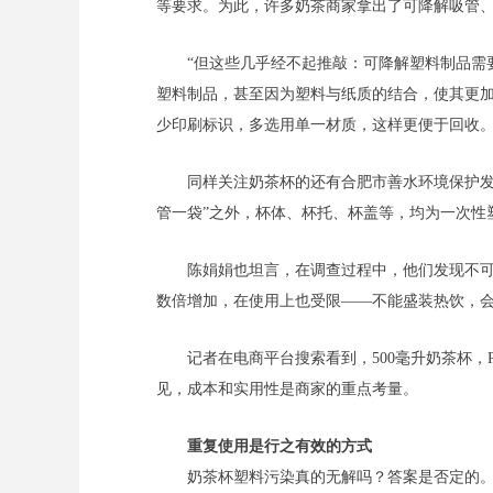
等要求。为此，许多奶茶商家拿出了可降解吸管
“但这些几乎经不起推敲：可降解塑料制品需
塑料制品，甚至因为塑料与纸质的结合，使其更加
少印刷标识，多选用单一材质，这样更便于回收。
同样关注奶茶杯的还有合肥市善水环境保护发
管一袋”之外，杯体、杯托、杯盖等，均为一次性
陈娟娟也坦言，在调查过程中，他们发现不可
数倍增加，在使用上也受限——不能盛装热饮，会
记者在电商平台搜索看到，500毫升奶茶杯，
见，成本和实用性是商家的重点考量。
重复使用是行之有效的方式
奶茶杯塑料污染真的无解吗？答案是否定的