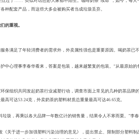
已经点过了……”类似对话想必大家都不陌生。咖啡奶茶“续命”，如今，每
有各种配套产品，而这些大多会被购买者当成垃圾丢弃。
我们的重视。
和服务满足了年轻消费者的需求外，外卖属性强也是重要原因。喝奶茶已
护中心理事李春华看来，答案是包装，越来越繁复的包装。“从最原始的
多家环保组织共同发起奶茶行业减塑行动，调查市面上常见的几种奶茶品牌
可达53.24克，外卖奶茶的塑料材质总重量最高可达46.65克。
料垃圾，再乘以各大品牌一年数亿计的销售量，结果令人不寒而栗。”李
部印发《关于进一步加强塑料污染治理的意见》，提出禁止、限制部分塑料