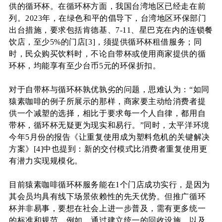
供的循环杯。在循环杯方面，我国台湾地区已经走在前
列。2023年，在绿色和平的倡导下，台湾地区环保部门
出台措施，要求包括肯德基、7-11、星巴克在内的连锁餐
饮店，至少5%的门店
[3
]
，须提供循环杯租借服务；
同
时，民众购买饮料时，不论自带杯或使用商家提供的循
环杯，均能享有至少
台币
5元的环保折扣。
对于自带杯与循环杯孰优孰劣的问题，思难认为：“如同
猿素咖啡的例子所展示的那样，商家要主动给消费者提
供一个减塑的选择，相比于要求每一个人自律，都用自
带杯，循环杯无疑更为现实和易行。”同时，太平洋环境
今年5月份的报告《
让重复使用成为塑料危机的关键解决
方案
》
[4
]
中也提到：新的交付模式比消费者重复使用更
有潜力实现规模化。
目前猿素咖啡循环杯服务能在1个门店成功实行，是因为
其会员均具有线下场景依赖性的先天优势。但
推广循环
杯并非易事，要想在社会上进一步普及，需有更多统一
的标准和规范。例如，通过建立统一的回收设施，以及