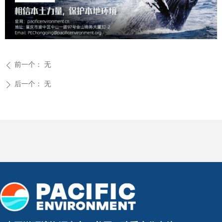
前一个：
无
ꄴ
后一个：
无
ꄲ