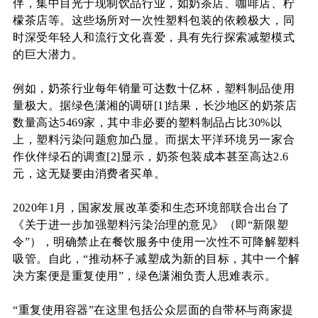
伴，集中目光于现制饮品行业，如奶茶店、咖啡店、柠
檬茶店等。
这些场所对一次性塑料包装的依赖极大，同
时深受年轻人和流行文化喜爱，具有先行探索减塑模式
的巨大潜力。
例如，奶茶行业每年销量可达数十亿杯，塑料制品使用
量极大。
据绿色潇湘的调研
[1
]
结果
，长沙地区的奶茶店
数量高达5469家，其中非必要的塑料制品占比30%以
上，塑料污染问题愈加凸显。
而据太平洋环境另一家合
作伙伴绿石的调查
[2
]
显示，奶茶包装成本甚至高达2.6
元，这无疑要由消费者买单。
2020年1月，国家发展改革委和生态环境部联合出台了
《关于进一步加强塑料污染治理的意见》（即“新限塑
令”），明确禁止在餐饮服务中使用一次性不可降解塑料
吸管。自此，“推动杯子减塑成为新的目标，其中一个解
决方案便是重复使用”，绿色潇湘负责人思难
表示。
“重复使用容器”在这里包括公众层面的自带杯与商家提