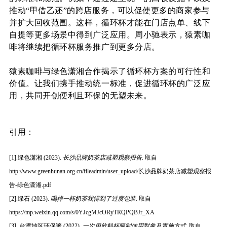
推动“甲借乙还”的跨店服务，可以促使更多的商家参与
并扩大回收范围。这样，循环杯才能在门店点单、线下
自提等更多场景中得到广泛应用。
周小驰表示，猿素咖
啡将继续把循环杯服务推广到更多分店。
猿素咖啡与绿色潇湘合作揭示了循环杯方案的可行性和
价值。让我们携手推动统一标准，促进循环杯的广泛应
用，共同开创便利且环保的无塑未来。
引用：
[1].绿色潇湘 (2023).
长沙品牌奶茶店减塑观察报告
. 取自
http://www.greenhunan.org.cn/fileadmin/user_upload/长沙品牌奶茶店减塑观察报
告-绿色潇湘.pdf
[2].绿石 (2023).
喝掉一杯奶茶我得到了过度包装
. 取自
https://mp.weixin.qq.com/s/0YJcgMJcORyTRQPQBJr_XA
[3].
台
湾地
区环保署 (2022).
一次用飲料杯限制使用對象及實施方式
. 取自